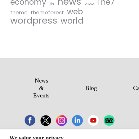
news
economy
The7
life
photo
web
theme
themeforest
wordpress
world
News
&
Blog
Ca
Events
We value your privacy