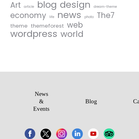
blog
design
Art
article
dream-theme
news
economy
The7
life
photo
web
theme
themeforest
wordpress
world
News
&
Blog
Ca
Events