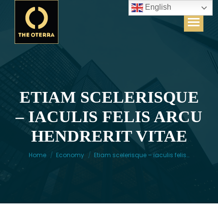
English
ETIAM SCELERISQUE
– IACULIS FELIS ARCU
You are here:
HENDRERIT VITAE
Home
Economy
Etiam scelerisque – iaculis felis…